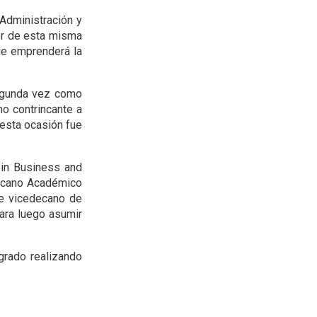
Administración y
or de esta misma
ue emprenderá la
segunda vez como
o contrincante a
esta ocasión fue
in Business and
ecano Académico
de vicedecano de
para luego asumir
rado realizando