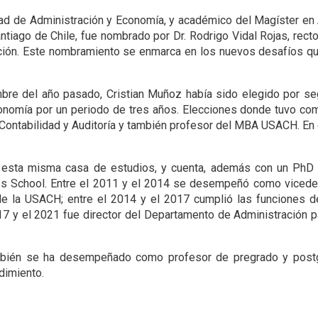
tad de Administración y Economía, y académico del Magíster en 
tiago de Chile, fue nombrado por Dr. Rodrigo Vidal Rojas, rect
tución. Este nombramiento se enmarca en los nuevos desafíos q
bre del año pasado, Cristian Muñoz había sido elegido por 
onomía por un periodo de tres años. Elecciones donde tuvo com
ontabilidad y Auditoría y también profesor del MBA USACH. En 
 esta misma casa de estudios, y cuenta, además con un PhD 
ss School. Entre el 2011 y el 2014 se desempeñó como viced
de la USACH; entre el 2014 y el 2017 cumplió las funciones 
017 y el 2021 fue director del Departamento de Administración 
mbién se ha desempeñado como profesor de pregrado y postg
dimiento.