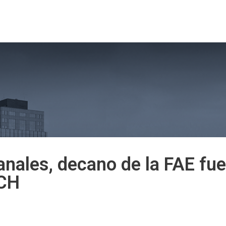
tros
Nuestro Programa
Docentes 2026
Admi
anales, decano de la FAE f
ACH