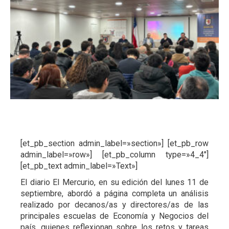
A
[et_pb_section admin_label=»section»] [et_pb_row
admin_label=»row»] [et_pb_column type=»4_4″]
[et_pb_text admin_label=»Text»]
El diario El Mercurio, en su edición del lunes 11 de
septiembre, abordó a página completa un análisis
realizado por decanos/as y directores/as de las
principales escuelas de Economía y Negocios del
país, quienes reflexionan sobre los retos y tareas