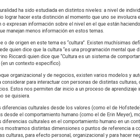
alidad ha sido estudiada en distintos niveles: a nivel de individ
rio lograr hacer esta distinción al momento que uno se involucra
 o expresan información sobre el nivel en el que están haciendo 
s que manejan menos información en estos temas.
e o de origen en este tema es “cultura”. Existen muchísimas defi
tede quien dice que la cultura “es una programación mental que d
egrino Riccardi quien dice que “Cultura es un sistema de comport
 (en un contexto específico).
oque organizacional y de negocios, existen varios modelos y au
considerar para interactuar con personas de distintas culturas, 
os. Estos nos permiten dar inicio a un proceso de aprendizaje in
o se quisiera.
iferencias culturales desde los valores (como el de Hofstede)
les desde el comportamiento humano (como el de Erin Meyer), m
 diferencias culturales en el comportamiento humano en un con
es mostrarnos distintas dimensiones o puntos de referencia a co
s culturas, para efecto personal, organizacional y para hacer ne