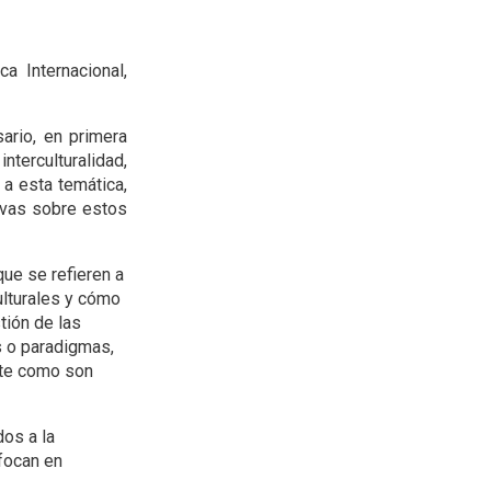
 Internacional,
ario, en primera
nterculturalidad,
 a esta temática,
ivas sobre estos
que se refieren a
ulturales y cómo
tión de las
s o paradigmas,
ente como son
dos a la
nfocan en