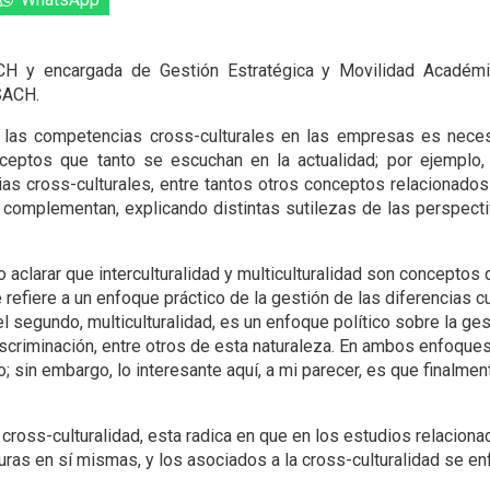
H y encargada de Gestión Estratégica y Movilidad Académica
SACH.
e las competencias cross-culturales en las empresas es neces
nceptos que tanto se escuchan en la actualidad; por ejemplo, i
cias cross-culturales, entre tantos otros conceptos relacionados
y complementan, explicando distintas sutilezas de las perspect
 aclarar que interculturalidad y multiculturalidad son conceptos 
refiere a un enfoque práctico de la gestión de las diferencias c
 el segundo, multiculturalidad, es un enfoque político sobre la ges
iscriminación, entre otros de esta naturaleza. En ambos enfoque
no; sin embargo, lo interesante aquí, a mi parecer, es que finalm
 y cross-culturalidad, esta radica en que en los estudios relaciona
lturas en sí mismas, y los asociados a la cross-culturalidad se e