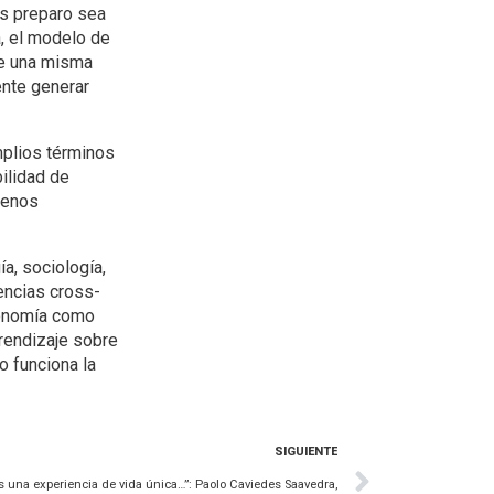
os preparo sea
ra, el modelo de
de una misma
ente generar
mplios términos
ilidad de
menos
ía, sociología,
encias cross-
economía como
prendizaje sobre
o funciona la
SIGUIENTE
 una experiencia de vida única…”: Paolo Caviedes Saavedra,