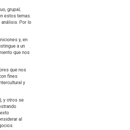
uo, grupal,
 en estos temas.
análisis. Por lo
niciones y, en
istingue a un
amiento que nos
tores que nos
con fines
tercultural y
, y otros se
ostrando
texto
nsiderar al
gocios.