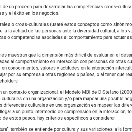
o de un proceso para desarrollar las competencias cross-cultur
es y el éxito en los negocios.
urales o cross-culturales (usaré estos conceptos como sinónimo
 a la actitud de las personas ante la diversidad cultural, a los va
zas o competencias asociadas al comportamiento para actuar a
ones muestran que la dimensión más difícil de evaluar en el desa
nadas al comportamiento en interacción con personas de otras cu
en conocimientos, valores y actitudes en la interacción intercult
jar por su empresa a otras regiones o países, o al tener que rea
eholders.
en un contexto organizacional, el Modelo MBI de DiStefano (2000
as culturales en una organización y/o para mapear una posible neg
as diferencias culturales en una organización es mapear las dife
llegar a un punto intermedio de comprensión en la interacción; ter
o de estos pasos, hay criterios específicos a considerar.
ra”, también se entiende por cultura y sus variaciones, a la for