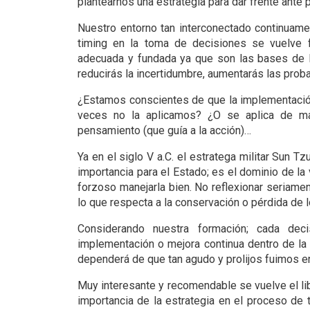
plantearnos una estrategia para dar frente ante
Nuestro entorno tan interconectado continuame
timing en la toma de decisiones se vuelve 
adecuada y fundada ya que son las bases de la
reducirás la incertidumbre, aumentarás las proba
¿Estamos conscientes de que la implementación
veces no la aplicamos? ¿O se aplica de man
pensamiento (que guía a la acción)…
Ya en el siglo V a.C. el estratega militar Sun Tzu
importancia para el Estado; es el dominio de la 
forzoso manejarla bien. No reflexionar seriamen
lo que respecta a la conservación o pérdida de l
Considerando nuestra formación; cada deci
implementación o mejora continua dentro de la 
dependerá de que tan agudo y prolijos fuimos en
Muy interesante y recomendable se vuelve el lib
importancia de la estrategia en el proceso de