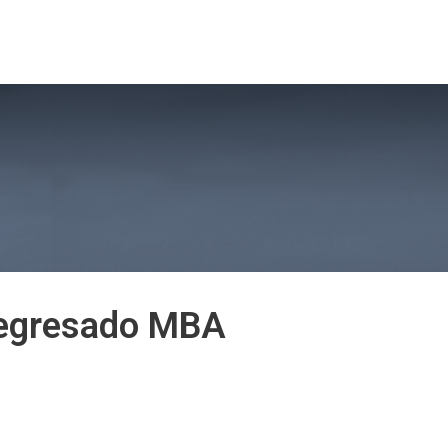
sión 2026
Noticias MBA
Vinculación con el Medio
s egresado MBA