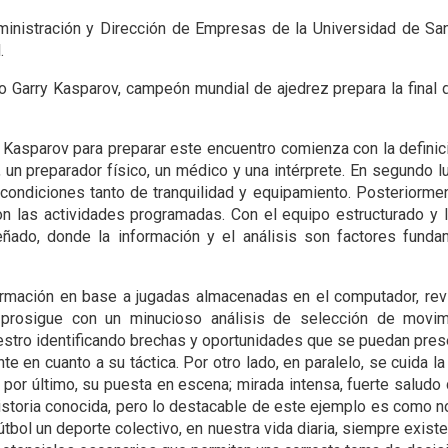
nistración y Dirección de Empresas de la Universidad de San
.
ro Garry Kasparov, campeón mundial de ajedrez prepara la final
o Kasparov para preparar este encuentro comienza con la defini
, un preparador físico, un médico y una intérprete. En segundo l
condiciones tanto de tranquilidad y equipamiento. Posteriorme
on las actividades programadas. Con el equipo estructurado y l
ñado, donde la información y el análisis son factores funda
formación en base a jugadas almacenadas en el computador, revi
prosigue con un minucioso análisis de selección de movim
aestro identificando brechas y oportunidades que se puedan prese
e en cuanto a su táctica. Por otro lado, en paralelo, se cuida la
por último, su puesta en escena; mirada intensa, fuerte saludo
historia conocida, pero lo destacable de este ejemplo es como 
fútbol un deporte colectivo, en nuestra vida diaria, siempre exis