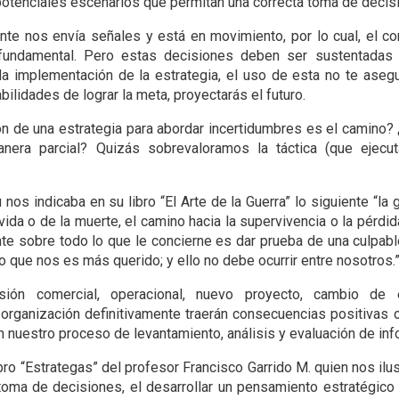
 potenciales escenarios que permitan una correcta toma de decis
nte nos envía señales y está en movimiento, por lo cual, el co
fundamental. Pero estas decisiones deben ser sustentadas 
 implementación de la estrategia, el uso de esta no te asegur
bilidades de lograr la meta, proyectarás el futuro.
 de una estrategia para abordar incertidumbres es el camino?
era parcial? Quizás sobrevaloramos la táctica (que ejecut
 nos indicaba en su libro “El Arte de la Guerra” lo siguiente “la 
vida o de la muerte, el camino hacia la supervivencia o la pérdid
te sobre todo lo que le concierne es dar prueba de una culpabl
o que nos es más querido; y ello no debe ocurrir entre nosotros.
sión comercial, operacional, nuevo proyecto, cambio de e
organización definitivamente traerán consecuencias positivas o
 nuestro proceso de levantamiento, análisis y evaluación de inf
ro “Estrategas” del profesor Francisco Garrido M. quien nos ilus
 toma de decisiones, el desarrollar un pensamiento estratégico