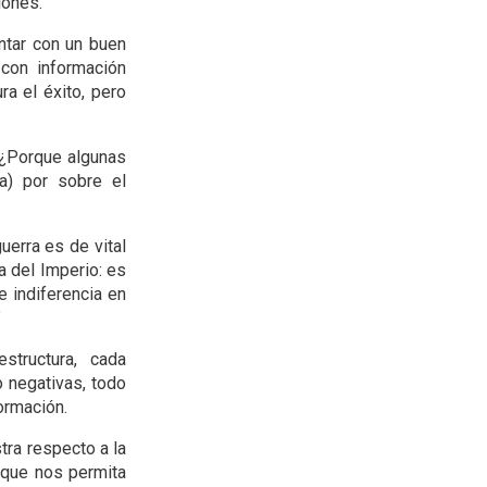
iones.
ntar con un buen
con información
a el éxito, pero
 ¿Porque algunas
a) por sobre el
guerra es de vital
a del Imperio: es
e indiferencia en
”
structura, cada
 negativas, todo
ormación.
tra respecto a la
 que nos permita