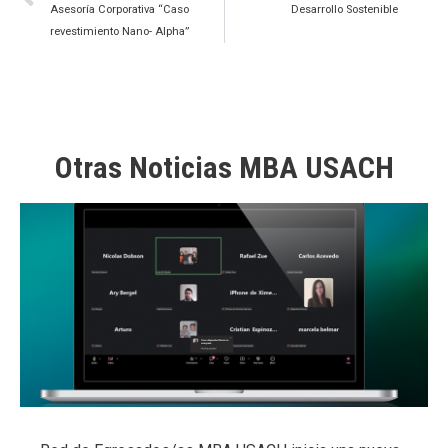
Asesoría Corporativa “Caso
Desarrollo Sostenible
revestimiento Nano- Alpha”
Otras Noticias MBA USACH