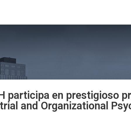
tros
Nuestro Programa
Docentes 2026
Admi
participa en prestigioso pr
strial and Organizational Ps