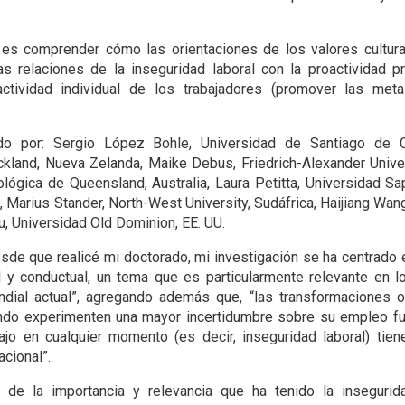
n es comprender cómo las orientaciones de los valores cultur
as relaciones de la inseguridad laboral con la proactividad pr
oactividad individual de los trabajadores (promover las met
do por: Sergio López Bohle, Universidad de Santiago de C
kland, Nueva Zelanda, Maike Debus, Friedrich-Alexander Unive
lógica de Queensland, Australia, Laura Petitta, Universidad S
ca, Marius Stander, North-West University, Sudáfrica, Haijiang Wa
, Universidad Old Dominion, EE. UU.
e que realicé mi doctorado, mi investigación se ha centrado e
al y conductual, un tema que es particularmente relevante en 
ial actual”, agregando además que, “las transformaciones o
do experimenten una mayor incertidumbre sobre su empleo futu
o en cualquier momento (es decir, inseguridad laboral) tie
acional”.
 de la importancia y relevancia que ha tenido la insegurid