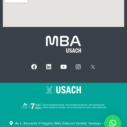
Av. L. Bernardo O´Higgins 3363, Estación Central, Santiago - Chile